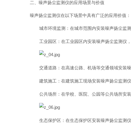
二、噪声扬尘监测仪的应用场景与价值
噪声扬尘监测仪在以下场景中具有广泛的应用价值：
城市环境监测：在城市范围内安装噪声扬尘监
工业园区：在工业园区内安装噪声扬尘监测仪
交通道路：在高速公路、机场等交通领域安装
建筑施工：在建筑施工现场安装噪声扬尘监测
公共场所：在学校、医院、公园等公共场所安
生态保护区：在生态保护区安装噪声扬尘监测