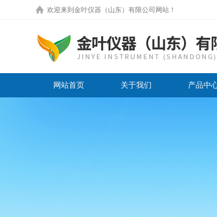
欢迎来到
金叶仪器（山东）有限公司网站
！
网站首页
关于我们
产品中