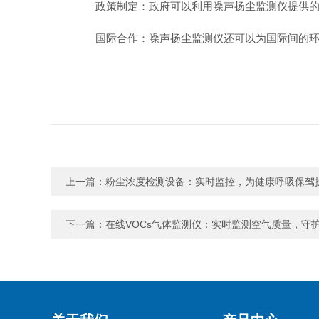
政策制定：政府可以利用噪声扬尘监测仪提供
国际合作：噪声扬尘监测仪还可以为国际间的
上一篇：
粉尘浓度检测设备：实时监控，为健康呼吸保驾
下一篇：
在线VOCs气体监测仪：实时监测空气质量，守