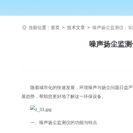
当前位置：
首页
>
技术文章
>
噪声扬尘监测仪：实
噪声扬尘监测
随着城市化的快速发展，环境噪声与扬尘问题日益严
展趋势，帮助您更好地了解这一环保设备。
一、噪声扬尘监测仪的功能与特点