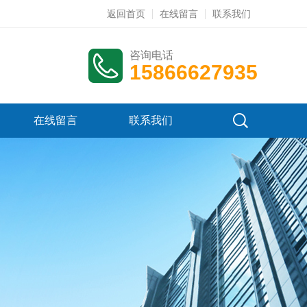
返回首页
在线留言
联系我们
咨询电话
15866627935
在线留言
联系我们