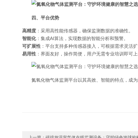
四、平台优势
高精度
：采用高性能传感器，确保监测数据的准确性。
智能化
：集成AI算法，实现数据的智能分析和预警。
可扩展性
：平台支持多种传感器接入，可根据需求灵活扩
易用性
：界面友好，操作简便，用户无需专业培训即可上
氮氧化物气体监测平台以其高效、智能的特点，成为
上一篇：
碳排放温室气体在线监测设备：守护绿色地球的