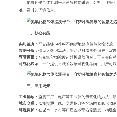
氮氧化物气体监测平台是集数据采集、分析、预警于
准、及时的环境信息。
二、核心功能
实时监测
：平台能够24小时不间断地监测氮氧化物浓度
数据分析
：借助大数据算法，平台能对监测数据进行深度
预警预报
：当氮氧化物浓度超过预设阈值时，平台会自动
可视化展示
：平台提供直观的数据可视化界面，用户可以
三、应用场景
工业排放
：监测工厂、电厂等工业源的氮氧化物排放，助
城市交通
：监测交通干线、交通枢纽等区域的氮氧化物浓
环境保护
：在城市、乡村等广泛区域部署监测点，构建全