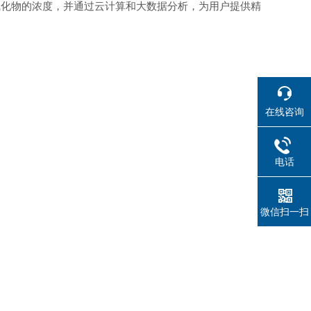
氧化物的浓度，并通过云计算和大数据分析，为用户提供精
在线咨询
电话
微信扫一扫