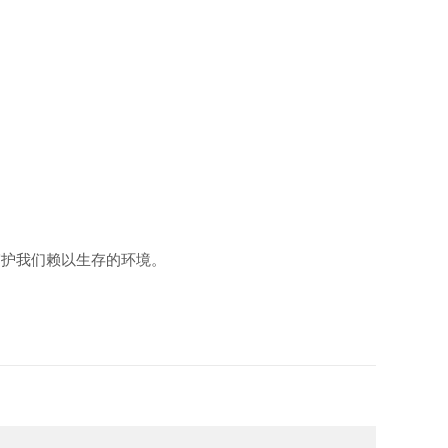
守护我们赖以生存的环境。