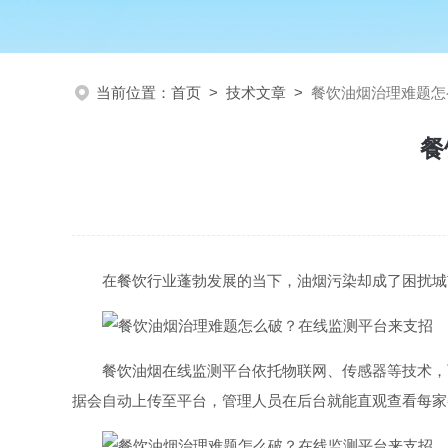
当前位置：
首页
>
技术文章
>
餐饮油烟治理难题怎
餐
在餐饮行业蓬勃发展的当下，油烟污染却成了困扰城
餐饮油烟在线监测平台依托物联网、传感器等技术，
据会自动上传至平台，管理人员在后台就能直观查看每家