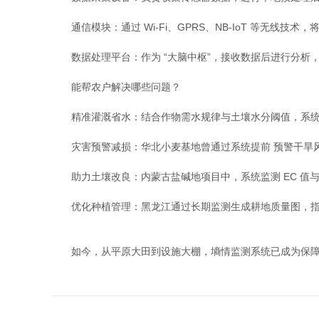
通信模块：通过 Wi-Fi、GPRS、NB-IoT 等无线技
数据处理平台：作为 “大脑中枢”，接收数据后进行分析
能帮农户解决哪些问题？
精准灌溉省水：结合作物需水规律与土壤水分阈值，系统可自
灾害预警减损：华北小麦基地曾通过系统提前 预警干旱风险
助力土壤改良：内蒙古盐碱地项目中，系统监测 EC 值与 p
优化种植管理：黑龙江通过长期监测生成耕地质量图，指导作
如今，从平原大田到设施大棚，墒情监测系统已成为保障