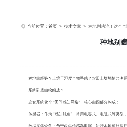
当前位置：
首页
>
技术文章
>
种地别瞎浇！这个 “
种地别瞎
种地靠经验？土壤干湿度全凭手感？农田土壤墒情监测系统
系统到底由啥组成？
这套系统像个 “田间感知网络”，核心由四部分构成：
传感器：作为 “感知触角”，常用电容式、电阻式等类型，能
数据采集设备：负责收集传感器数据，进行本地预处理后