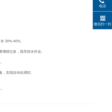
电话
微信扫一扫
0%-40%。
警墒情过多，指导排水作业。
倍。
备，实现自动化调控。
性。