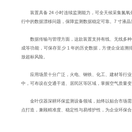
装置具备 24 小时连续监测能力，可全天候采集氮
行中的数据漂移问题，保障监测数据稳定可靠。7 寸液
数据传输与管理方面，这款装置支持有线、无线多种
成等功能，可保存至少 1 年的历史数据，方便企业追
放超标风险。
应用场景十分广泛，火电、钢铁、化工、建材等行业
中，可布设在交通干道、居民区等区域，掌握空气质量变
金叶仪器深耕环保监测设备领域，始终以贴合市场需
点打造，兼顾精准度、稳定性与易维护性，为企业环保合