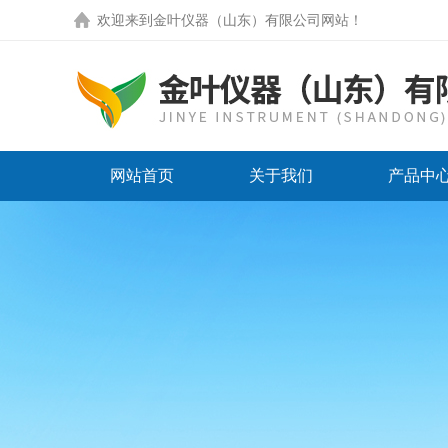
欢迎来到
金叶仪器（山东）有限公司网站
！
网站首页
关于我们
产品中