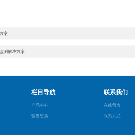
方案
时监测解决方案
栏目导航
联系我们
产品中心
在线留言
荣誉资质
联系方式