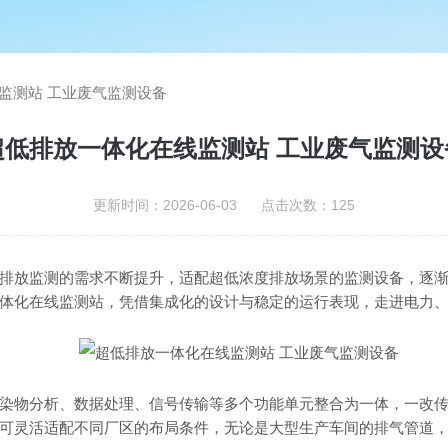
监测站 工业废气监测设备
超低排放一体化在线监测站 工业废气监测设
更新时间：2026-06-03 点击次数：125
排放监测的需求不断提升，适配超低浓度排放场景的监测设备，逐
体化在线监测站，凭借集成化的设计与稳定的运行表现，走进电力
染物分析、数据处理、信号传输等多个功能单元整合为一体，一改
可灵活适配不同厂区的布局条件，无论是大型生产车间的排气管道