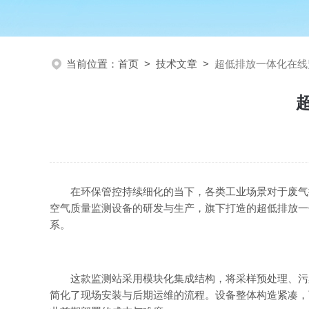
当前位置：
首页
>
技术文章
>
超低排放一体化在线
在环保管控持续细化的当下，各类工业场景对于废气
空气质量监测设备的研发与生产，旗下打造的超低排放一
系。
这款监测站采用模块化集成结构，将采样预处理、污
简化了现场安装与后期运维的流程。设备整体构造紧凑，