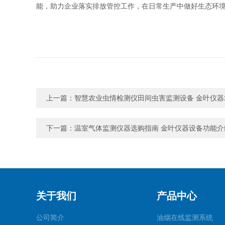
能，助力企业落实排放管控工作，在日常生产中做好生态环
上一篇：
智慧农业虫情检测仪田间虫害监测设备 金叶仪
下一篇：
温室气体监测仪器选购指南 金叶仪器设备功能介
关于我们
产品中心
公司简介
油烟在线监测系统