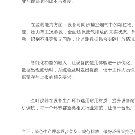
业前期部署的成本与难度。
在监测能力方面，设备可同步捕捉烟气中的颗粒物、
速、压力等工况参数，全面还原废气排放的真实状态。
动、识别不准等常见问题，让监测数据贴合实际排放情况
智能化功能的融入，让设备的使用体验进一步优化。
数据出现波动时，系统会及时发出提醒，便于工作人员快
据留存与上报的相关要求。
金叶仪器在设备生产环节选用耐用材质，提升设备耐
机调试，每一个环节都遵循相关行业规范，让每一台出厂
当下，绿色生产理念逐步普及，规范排放、做好环保管控已