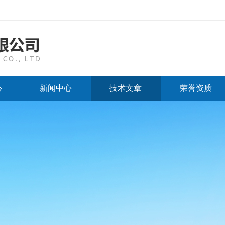
心
新闻中心
技术文章
荣誉资质