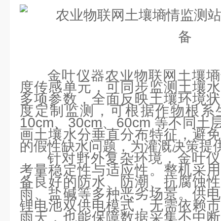
金叶仪器农业物联网土壤墒
度传感单元，可同步监测土壤水
多项参数，全面反映土壤环境状
度定制监测，可根据作物根系
10cm、30cm、60cm 等不
画土壤水分垂直分布特征，避免
的假性缺水问题，为灌溉决策提
针对野外复杂环境，金叶仪
考量稳定性与适应性。整机采用
备良好的防水、防潮、抗腐蚀性
雨、盐碱等多种恶劣场景。供电
锂电池双供电模式，无需依赖市
雨天，也能保障数据采集不中断