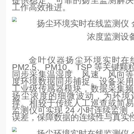
提供稳定、可靠的扬尘监测解决
工作高效推进。
金叶仪器扬尘环境实时在
PM2.5、PM10、TSP 等关
同步采集温湿度、风速、风向等
度环境数据同步捕捉。设备采用
工业级传感器模块，数据采集频
扬尘浓度的细微波动，为环境
撑。相较于传统人工巡查或简易
监测仪可实现 24 小时连续监
误差，保障数据的连续性与真实