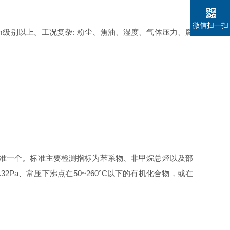
微信扫一扫
级别以上。工况复杂: 粉尘、焦油、湿度、气体压力、腐
标准一个。标准主要检测指标为苯系物、非甲烷总烃以及部
33.32Pa、常压下沸点在50~260°C以下的有机化合物，或在