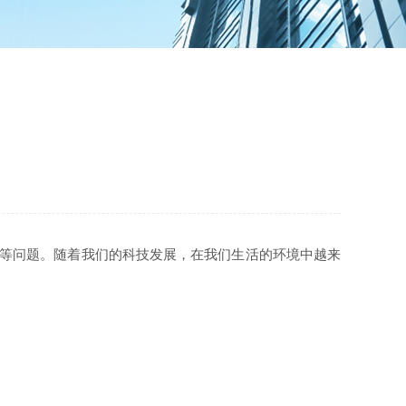
下等问题。随着我们的科技发展，在我们生活的环境中越来