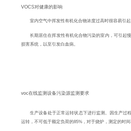
VOCS对健康的影响
室内空气中挥发性有机化合物浓度过高时很容易引起
长期居住在挥发性有机化合物污染的室内，可引起慢
损害系统，以至引发白血病。
voc在线监测设备污染源监测要求
生产设备处于正常运转状态下进行监测。因生产过程
运转，不可低于额定负荷的85%，对于烧炉，测定的时