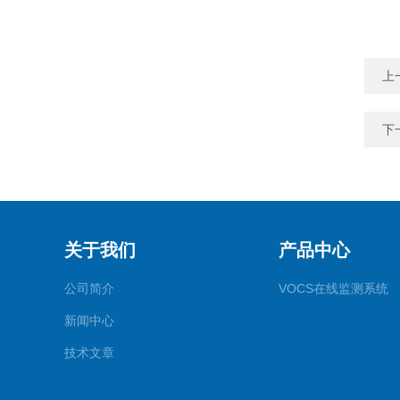
上
下
关于我们
产品中心
公司简介
VOCS在线监测系统
新闻中心
技术文章