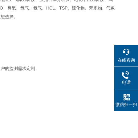
O、臭氧、氧气、氨气、HCL、TSP、硫化物、苯系物、气象
理想选择。
在线咨询
客户的监测需求定制
电话
微信扫一扫