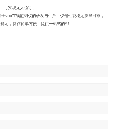
能，可实现无人值守。
力于voc在线监测仪的研发与生产，仪器性能稳定质量可靠，
稳定，操作简单方便，提供一站式的*！