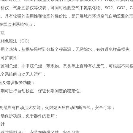
析仪、气象五参仪等仪表，可同时检测空气中氮氧化物、SO2、CO2、C
数、具有较强的实用性和较高的性价比，是开展城市环境空气自动监测的
s在线监测系统特点：
方法
气相色谱法（GC）
采用全热法，从探头采样到分析全程高温，无需除水，有效避免样品损失
的可扩展性
可监测总烃、非甲烷总烃、苯系物、恶臭等上百种有机废气，可根据不同
现全系统的自动无人运行；
检及错误报警功能；
定期可进行自动校正，保证长期测定的稳定性。
性
D检测器具有自动点火功能，火焰熄灭后自动切断氢气，安全可靠；
自动保护功能，免于器件的损坏；
设计
可选防爆型设计，安装在防爆区域，安全可靠