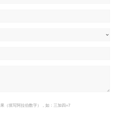
果（填写阿拉伯数字），如：三加四=7