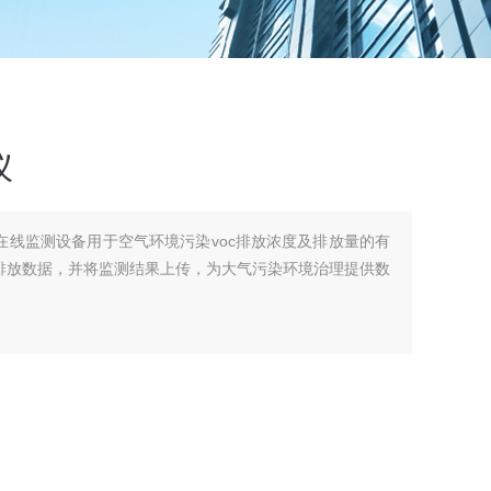
仪
oc在线监测设备用于空气环境污染voc排放浓度及排放量的有
的排放数据，并将监测结果上传，为大气污染环境治理提供数