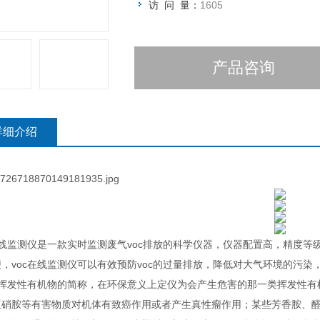
访 问 量：
1605
产品咨询
详细介绍
在线监测仪是一款实时监测废气voc排放的科学仪器，仪器配置高，精度等
，voc在线监测仪可以有效预防voc的过量排放，降低对大气环境的污染
c是挥发性有机物的简称，在环保意义上定仪为会产生危害的那一类挥发性
亚硝胺等有害物质对机体有致癌作用或者产生真性瘤作用；某些芳香胺、