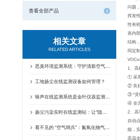
问题
查看全部产品
挥发
性有
表内
相关文章
结构
RELATED ARTICLES
同定制
VOC
恶臭环境监测系统：守护清新空气的科技力量
1、
① 采
工地扬尘在线监测设备如何管理？
② 良
③ *
噪声在线监测系统是金叶仪器监测环境噪声的一款智能型监测仪器
④ 
扬尘污染实时在线监测站：让“隐形污染”无处遁形
2、
自动
看不见的 “空气哨兵”：氮氧化物气体监测站为何成环保刚需？
能，
高温