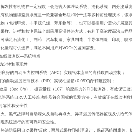
，挥发性有机物在一定程度上会危害人体呼吸系统、消化系统、内分泌系
性有机物连续监测系统是一款兼容全热法和冷干法等多种前处理技术，该
机物（包括甲烷、非甲烷总烃、苯系物等），也可以根据用户需求扩展至
部采样、进样和检测系统全部采用高温伴热方式，有利于高浓度高沸点样
，可满足石油化工、制药、汽车制造、家具制造、半导体制造、印刷、喷
化量程可供选择，满足不同用户对VOCs的监测需要。
s在线监测仪—系统特点
高稳定性和重现性
用良好的自动压力控制系统（APC）实现气体流量的高精度自动控制；
好的自动温度控制技术（PID）实现柱温箱±0.05℃的*精度控制；
灵敏度（3pg C/s）、极宽量程（107）响应能力的FID检测器，有效保
全流路系统自动/人工校准功能及符合国标的监测方法，有效保证在线监测数
高可靠性和安全性
点火、氢气故障时自动熄火及自动再点火、异常温度传感器监视及供给气体
实现系统运行的高可靠和安全性。
全热法防吸附自动采样/反吹，两段式采样预处理设计，保证系统耐腐蚀、