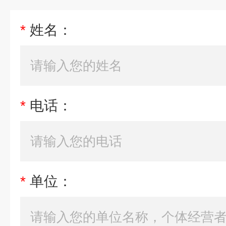
*
姓名：
*
电话：
*
单位：