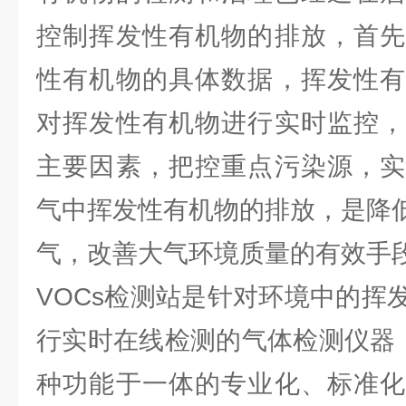
控制挥发性有机物的排放，首先
性有机物的具体数据，挥发性有
对挥发性有机物进行实时监控，
主要因素，把控重点污染源，实
气中挥发性有机物的排放，是降低
气，改善大气环境质量的有效手
VOCs检测站是针对环境中的挥
行实时在线检测的气体检测仪器，
种功能于一体的专业化、标准化