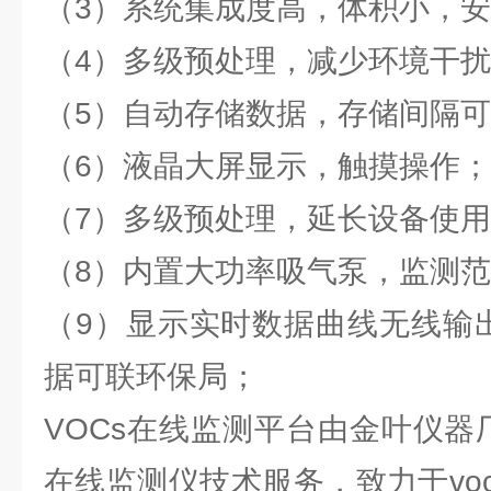
（3）系统集成度高，体积小，
（4）多级预处理，减少环境干
（5）自动存储数据，存储间隔
（6）液晶大屏显示，触摸操作；
（7）多级预处理，延长设备使
（8）内置大功率吸气泵，监测
（9）显示实时数据曲线无线输出
据可联环保局；
VOCs在线监测平台由金叶仪器
在线监测仪技术服务，致力于vo