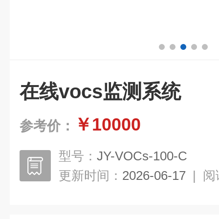
在线vocs监测系统
￥10000
参考价：
型号：
JY-VOCs-100-C
更新时间：
2026-06-17
|
阅