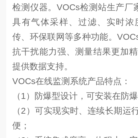
检测仪器。VOCs检测站生产厂
具有气体采样、过滤、实时浓
传、环保联网等多种功能。VOC
抗干扰能力强、测量结果更加精
提供数据支持。
VOCs在线监测系统产品特点：
（1）防爆型设计，可安装在防
（2）可实现实时、连续长期运
便；