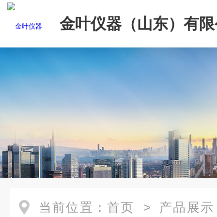
金叶仪器（山东）有限
当前位置：
首页
>
产品展示