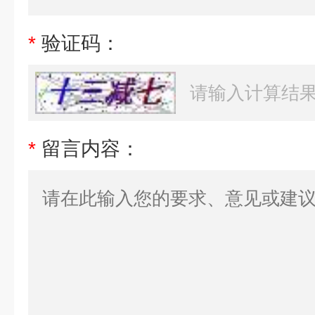
*
验证码：
*
留言内容：