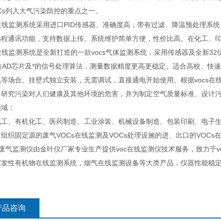
Cs列入大气污染防控的重点之一。
s在线监测系统采用进口PID传感器、准确度高；带有过滤、降温预处理系
远程通讯功能，支持数据上传。系统维护简单方便，性价比高。在化工、
s在线监测系统是全新打造的一款vocs气体监测系统，采用传感器及全新
6位AD芯片及*的信号处理算法，测量数据精度更高更稳定。适合高校、快
气等场合。挂壁式独立安装，无需调试，直接通电开始使用。根据vocs
，研究污染对人们健康及其他环境的危害，并为制定空气质量标准、设计
领域：
化工、有机化工、医药制造、工业涂装、机械设备制造、包装印刷、电子
组织固定源的废气VOCs在线监测及VOCs处理设施的进、出口的VOC
s废气监测仪由金叶仪厂家专业生产提供voc在线监测仪技术服务，致力于
挥发性有机物在线监测系统，烟气在线监测设备等大类产品，仪器性能稳定
产品咨询