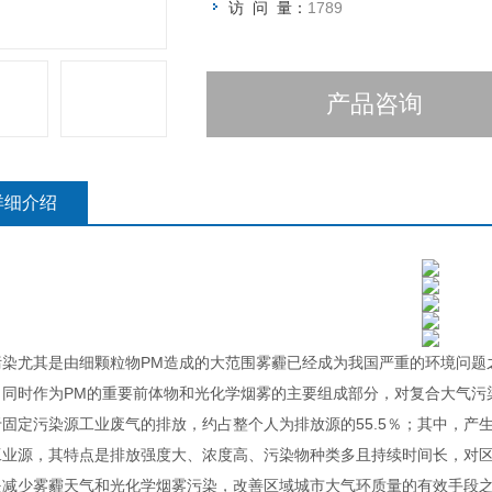
访 问 量：
1789
产品咨询
详细介绍
染尤其是由细颗粒物PM造成的大范围雾霾已经成为我国严重的环境问题之
，同时作为PM的重要前体物和光化学烟雾的主要组成部分，对复合大气污
固定污染源工业废气的排放，约占整个人为排放源的55.5％；其中，产
工业源，其特点是排放强度大、浓度高、污染物种类多且持续时间长，对区
是减少雾霾天气和光化学烟雾污染，改善区域城市大气环质量的有效手段之