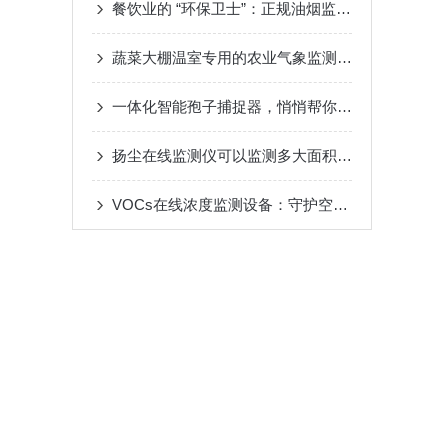
餐饮业的 “环保卫士”：正规油烟监测设备大揭秘
蔬菜大棚温室专用的农业气象监测系统
一体化智能孢子捕捉器，悄悄帮你守住作物丰产防线，告别病害突袭烦恼
扬尘在线监测仪可以监测多大面积的工地
VOCs在线浓度监测设备：守护空气质量的“隐形哨兵”