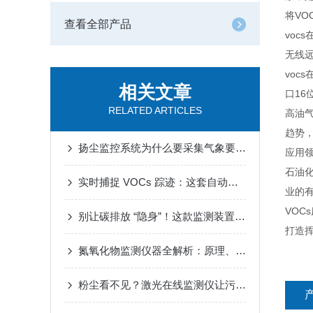
将VO
查看全部产品
voc
无线
voc
相关文章
口1
RELATED ARTICLES
高油
趋势
扬尘监控系统为什么要采集气象要素？
应用
石油
实时捕捉 VOCs 踪迹：这套自动监测报警系统为何成企业刚需？
业的有
VOC
别让碳排放 “隐身”！这款监测装置帮你精准掌握碳足迹
打造
氮氧化物监测仪器全解析：原理、场景与选购指南
粉尘看不见？激光在线监测仪让污染无所遁形