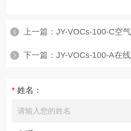
上一篇：
JY-VOCs-100-C
下一篇：
JY-VOCs-100-A
*
姓名：