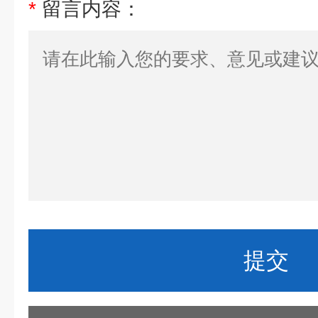
*
留言内容：