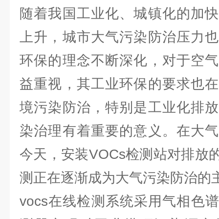
随着我国工业化、城镇化的加快
上升，城市大气污染防治压力也
环保的理念不断深化，对于空气
益重视，其工业环保的要求也在
境污染防治，特别是工业化排放
染治理有着重要的意义。在大气
今天，安装VOCs检测站对排放
测正在逐渐成为大气污染防治的
vocs在线检测系统采用气相色