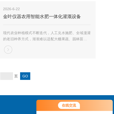
配...
2026-6-22
金叶仪器农用智能水肥一体化灌溉设备
现代农业种植模式不断迭代，人工兑水施肥、全域漫灌
的老旧种养方式，渐渐难以适配大棚果蔬、园林苗木、
大田粮油等多元种植场景，耗时耗力之余，还容易造成
水肥流失、土壤板结、作物养分吸收不均等问题，不少
种植户都在找寻适配度高、操作省心的农用灌溉施肥
设...
页
在线交流