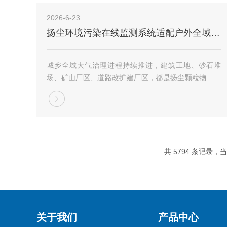
2026-6-23
扬尘环境污染在线监测系统适配户外全域扬尘管控 金叶仪器定制环境监测设备
城乡全域大气治理进程持续推进，建筑工地、砂石堆
场、矿山厂区、道路改扩建厂区，都是扬尘颗粒物污染
的高频产生区域，零散扬尘叠加风力扩散，不仅会扰动
周边空气质量，也会影响片区人居环境与厂区日常作业
秩序，常态化扬尘管控，成为各类工矿施工场地日常环
境...
共 5794 条记录，当前
关于我们
产品中心