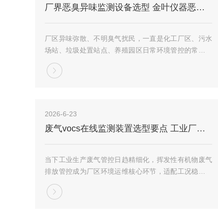
厂界恶臭异味监测设备选型 金叶仪器恶臭异味气体在线监测仪应用介绍
厂区异味弥散、不明臭气扰民，一直是化工厂区、污水
场站、垃圾处置站点、养殖园区日常环境管控的常见难
题。传统人工嗅辨排查方式，受人员感官、天气环境、
时段变化影响较大，监测数据主观性较强，难以留存完
整监测台账，也无法及时捕捉短时飘散的异味气体，
给...
2026-6-23
废气vocs在线监测装置选型要点 工业厂区废气排放监测设备介绍
当下工业生产废气管控日趋精细化，挥发性有机物废气
排放管控成为厂区环境运维核心环节，适配工况稳定运
行的废气vocs在线监测装置，成为涂装、化工、印刷、
橡塑等诸多生产企业的环境监测配套设备。金叶仪器专
注空气质量监测设备自研生产多年，立足工业废气...