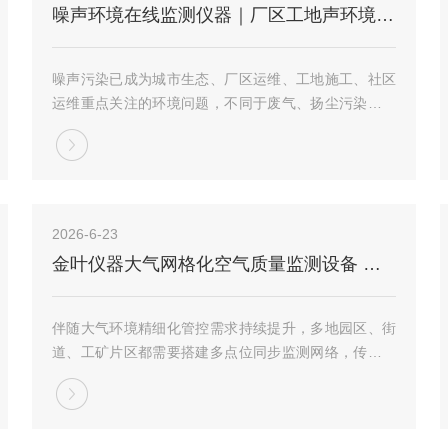
噪声环境在线监测仪器｜厂区工地声环境监测设备选型指南
噪声污染已成为城市生态、厂区运维、工地施工、社区
运维重点关注的环境问题，不同于废气、扬尘污染，噪
声传播随机性强，时段波动大，人工定点抽检难以留存
完整监测数据，管控难度较高。适配多场景的噪声环境
在线监测仪器，成为当下声环境常态化管控的常用设
备...
2026-6-23
金叶仪器大气网格化空气质量监测设备 园区厂区空气多点监测设备介绍
伴随大气环境精细化管控需求持续提升，多地园区、街
道、工矿片区都需要搭建多点位同步监测网络，传统单
点监测设备覆盖范围有限，难以捕捉局部区域污染物波
动，大气网格化空气质量监测设备逐渐成为环境监测场
景里常用的配套设备，金叶仪器作为专注空气质量监