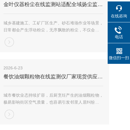
金叶仪器粉尘在线监测站适配全域扬尘监测场景
在线咨询
城乡基建施工、工矿厂区生产、砂石堆场作业等场景，
日常都会产生浮动粉尘，无序飘散的粉尘，不仅会改变
区域空气质量状态，也会加大场地环境管控难度。想要
电话
常态化把控场地粉尘浓度，做好环境台账留存，适配场
地工况的粉尘在线监测站，成为环境运维工作里常用
的...
微信扫一扫
2026-6-23
餐饮油烟颗粒物在线监测仪厂家现货供应 适配各类餐饮门店烟道监测
城市餐饮业态持续扩容，后厨烹饪产生的油烟颗粒物，
极易影响街区空气质量，也容易引发邻里人居纠纷，常
态化排放监测，已然成为餐饮门店日常运维、厂区园区
后厨环境管控的基础环节。市面上适配烟道工况的监测
设备品类繁杂，源头生产厂商出品设备，适配性、适