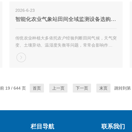
测...
2026-6-23
智能化农业气象站田间全域监测设备选购 金叶仪器农事气象监测设备
传统农业种植大多依托农户经验判断田间气候，天气突
变、土壤异动、温湿度失衡等问题，常常会影响作物长
势，增加农事管护难度。适配现代化种植模式的智能化
农业气象站，逐步成为大田种植、果园培育、大棚种
养、农林育苗场景的常用配套设备，深耕环境监测领域
的...
 19 / 644 页
首页
上一页
下一页
末页
跳转到第
栏目导航
联系我们