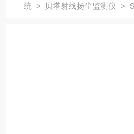
统
>
贝塔射线扬尘监测仪
> 
测系统