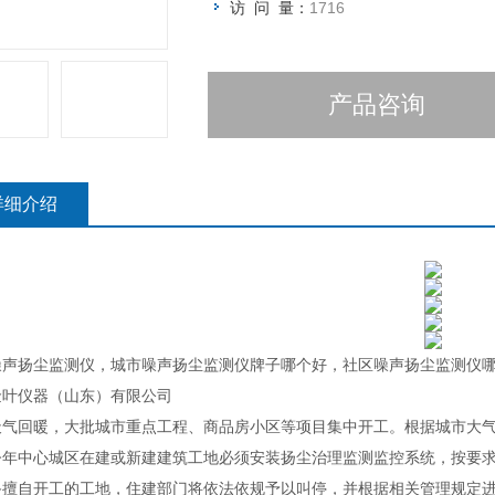
访 问 量：
1716
产品咨询
详细介绍
噪声扬尘监测仪，城市噪声扬尘监测仪牌子哪个好，社区噪声扬尘监测仪
金叶仪器（山东）有限公司
天气回暖，大批城市重点工程、商品房小区等项目集中开工。根据城市大
今年中心城区在建或新建建筑工地必须安装扬尘治理监测监控系统，按要
备擅自开工的工地，住建部门将依法依规予以叫停，并根据相关管理规定