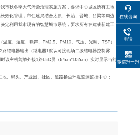
据我市秋冬季大气污染治理实施方案，要求中心城区所有工地
化长效化管理，市住建局结合太原、长治、晋城、吕梁等周边
在线咨询
，决定利用我市现有的智慧城市系统，要求所有在建或新建工
电话
度、湿度、噪声、PM2.5、PM10、气压、光照、TSP）
集、2路继电器输出（继电器1默认可接现场二级继电器控制雾
该主机能够外接1路LED屏（54cm*102cm）实时显示当前
微信扫一扫
工地、码头、产业园、社区、道路扬尘环境监测监控中心；