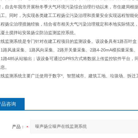
绍，自去年我市开展秋冬季大气环境污染综合治理行动以来，市住建局根
施工。同时，为实现各类建工工程扬尘污染治理和质量安全实现远程智能
工程扬尘治理措施经验，结合省市相关大气污染治理规定和本地实际情况
混凝土搅拌站安装扬尘防治监测监控系统。
线监测系统是专门针对在建工程项目的监测设备。该设备具有1路百叶盒（温
1路风速采集、1路风向采集、2路开关量采集、2路4-20mA模拟量采
1路485从站输出；该设备可通过GPRS方式将数据上传监控软件平台，同时
信息。
在线监测系统主要广泛使用于数字*、智慧城市、建筑工地、垃圾场、拆迁
产品咨询
产品：