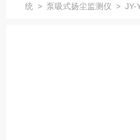
统
>
泵吸式扬尘监测仪
> JY
系统