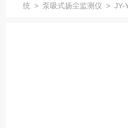
统
>
泵吸式扬尘监测仪
> JY