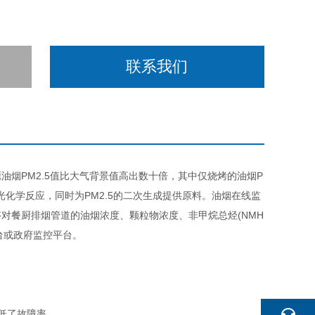
联系我们
烟PM2.5值比大气背景值高出数十倍，其中仅烧烤的油烟P
气光化学反应，同时为PM2.5的二次生成提供原料。油烟在线监
对餐厨排烟管道的油烟浓度、颗粒物浓度、非甲烷总烃(NMH
台或政府监控平台。
低了故障率