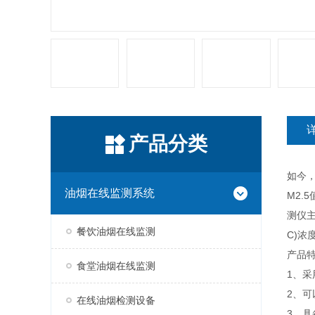
产品分类
如今
油烟在线监测系统
M2.
测仪
餐饮油烟在线监测
C)
产品
食堂油烟在线监测
1、
2、
在线油烟检测设备
3、