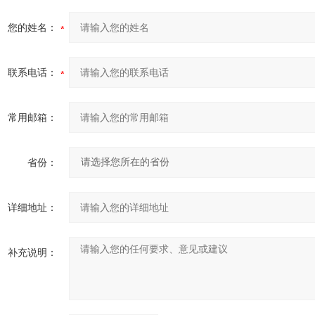
您的姓名：
联系电话：
常用邮箱：
省份：
详细地址：
补充说明：