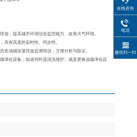
在线咨询
电话
烟排放，提高城市环境综合监控能力，改善大气环境。
率，具有高度的实时性、同步性。
业历史油烟浓度排放监测情况，方便分析与取证。
微信扫一扫
油烟净化设备，知道何时该清洗维护、或是更换油烟净化设