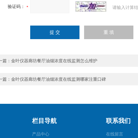
验证码：
请输入计算结
一篇：
金叶仪器廊坊餐厅油烟浓度在线监测怎么维护
一篇：
金叶仪器廊坊餐厅油烟浓度在线监测哪家注重口碑
栏目导航
联系我们
产品中心
在线留言