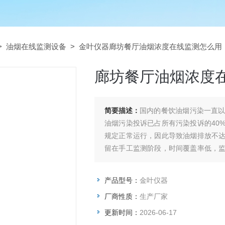
>
油烟在线监测设备
> 金叶仪器廊坊餐厅油烟浓度在线监测怎么用
廊坊餐厅油烟浓度
简要描述：
国内的餐饮油烟污染一直
油烟污染投诉已占所有污染投诉的40
规定正常运行，因此导致油烟排放不
留在手工监测阶段，时间覆盖率低，
的情况，也难以达到实时监测、实时超
产品型号：
金叶仪器
厂商性质：
生产厂家
更新时间：
2026-06-17