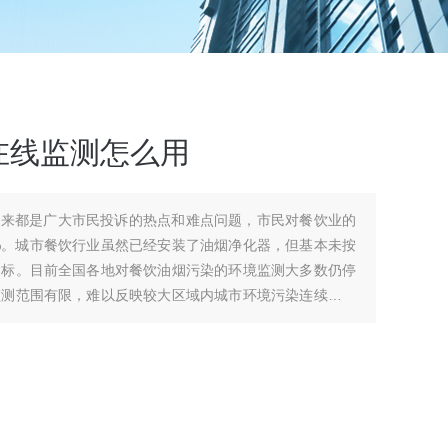
在线监测怎么用
以来都是广大市民投诉的热点和难点问题，市民对餐饮业的
%。城市餐饮行业虽然已经安装了油烟净化器，但基本未按
达标。目前全国各地对餐饮油烟污染的环境监测大多数仍停
监测范围有限，难以反映较大区域内城市环境污染连续变化
标报警、无人值守的要求，